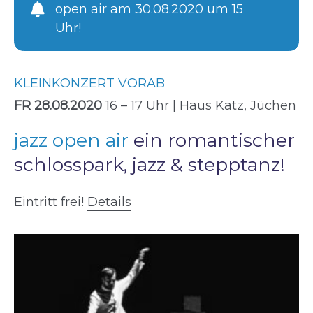
open air
am 30.08.2020 um 15
Uhr!
KLEINKONZERT VORAB
FR 28.08.2020
16 – 17 Uhr | Haus Katz, Jüchen
jazz open air
ein romantischer
schlosspark, jazz & stepptanz!
Eintritt frei!
Details