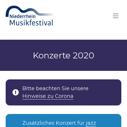
Skip
Home
to
content
Konzerte 2020
Bitte beachten Sie unsere
Hinweise zu Corona
Zusätzliches Konzert für
jazz